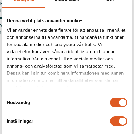
För att nå dit behöver fler medarbetare förstå
fastighetens kortsiktiga löpande ekonomi och hur
investeringar påverkar fastighetens långsiktiga
Denna webbplats använder cookies
värdeutveckling, säger Michael Murphy, föreläsare i
Vi använder enhetsidentifierare för att anpassa innehållet
fastighetsekonomi på Newton
och annonserna till användarna, tillhandahålla funktioner
för sociala medier och analysera vår trafik. Vi
vidarebefordrar även sådana identifierare och annan
information från din enhet till de sociala medier och
annons- och analysföretag som vi samarbetar med.
Dessa kan i sin tur kombinera informationen med annan
LinkedIn
Facebook
Twitter
Dela artikeln
information som du har tillhandahållit eller som de har
samlat in när du har använt deras tjänster.
Samtyckesval
Nödvändig
Föregående
Nästa
Inställningar
Liknande