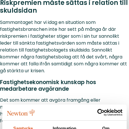
Riskpremien måste sättas i relation till
skuldsidan
Sammantaget har vi idag en situation som
fastighetsbranschen inte har sett på många år där
riskpremien i fastigheter stiger som i sin tur sannolikt
leder till sänkta fastighetsvärden som måste sättas i
relation till fastighetsbolagets skuldsida. Sannolikt
kommer några fastighetsbolag att få det svårt, några
kommer att falla ifrån samtidigt som några kommer att
gå stärkta ur krisen.
Fastighetsekonomisk kunskap hos
medarbetare avgörande
Det som kommer att avgöra framgång eller
misslyckande är fastighetsbolagets förmåga att dels
hantera sin nuvarande löpande ekonomi, dels sin
förmåga att göra korrekta investeringsbedömningar.
Samtycke
Information
Om