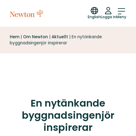
English
Logga in
Meny
Hem
|
Om Newton
|
Aktuellt
|
En nytänkande
byggnadsingenjör inspirerar
En nytänkande
byggnadsingenjör
inspirerar