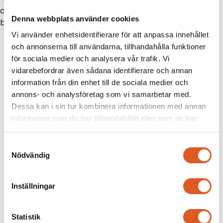
och utmanas av innovativa och nyfikna
Denna webbplats använder cookies
byggnadsingenjörer.” tillägger han.
Vi använder enhetsidentifierare för att anpassa innehållet
och annonserna till användarna, tillhandahålla funktioner
för sociala medier och analysera vår trafik. Vi
vidarebefordrar även sådana identifierare och annan
information från din enhet till de sociala medier och
annons- och analysföretag som vi samarbetar med.
LinkedIn
Facebook
Twitter
Dela artikeln
Dessa kan i sin tur kombinera informationen med annan
information som du har tillhandahållit eller som de har
samlat in när du har använt deras tjänster.
Samtyckesval
Nödvändig
Föregående
Nästa
Liknande
Inställningar
Statistik