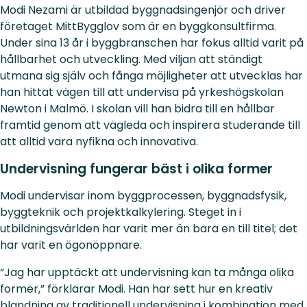
Modi Nezami är utbildad byggnadsingenjör och driver
företaget MittBygglov som är en byggkonsultfirma.
Under sina 13 år i byggbranschen har fokus alltid varit på
hållbarhet och utveckling. Med viljan att ständigt
utmana sig själv och fånga möjligheter att utvecklas har
han hittat vägen till att undervisa på yrkeshögskolan
Newton i Malmö. I skolan vill han bidra till en hållbar
framtid genom att vägleda och inspirera studerande till
att alltid vara nyfikna och innovativa.
Undervisning fungerar bäst i olika former
Modi undervisar inom byggprocessen, byggnadsfysik,
byggteknik och projektkalkylering. Steget in i
utbildningsvärlden har varit mer än bara en till titel; det
har varit en ögonöppnare.
“Jag har upptäckt att undervisning kan ta många olika
former,” förklarar Modi. Han har sett hur en kreativ
blandning av traditionell undervisning i kombination med