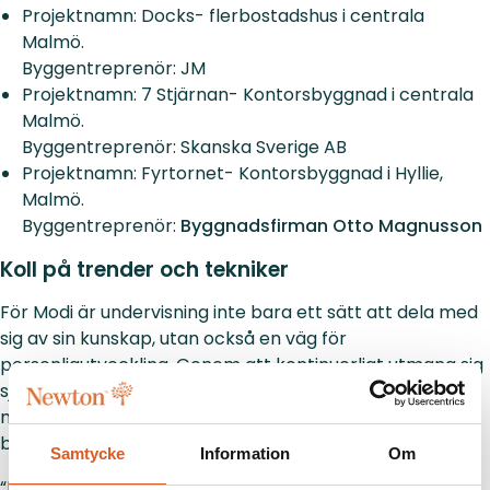
Projektnamn: Docks- flerbostadshus i centrala
Malmö.
Byggentreprenör: JM
Projektnamn: 7 Stjärnan- Kontorsbyggnad i centrala
Malmö.
Byggentreprenör: Skanska Sverige AB
Projektnamn: Fyrtornet- Kontorsbyggnad i Hyllie,
Malmö.
Byggentreprenör:
Byggnadsfirman Otto Magnusson
Koll på trender och tekniker
För Modi är undervisning inte bara ett sätt att dela med
sig av sin kunskap, utan också en väg för
personligutveckling. Genom att kontinuerligt utmana sig
själv och sina studenter, håller han sig själv uppdaterad
med de senaste trenderna och teknikerna i
byggbranschen.
Samtycke
Information
Om
“Byggteknik är en färskvara som alltid måste utvecklas