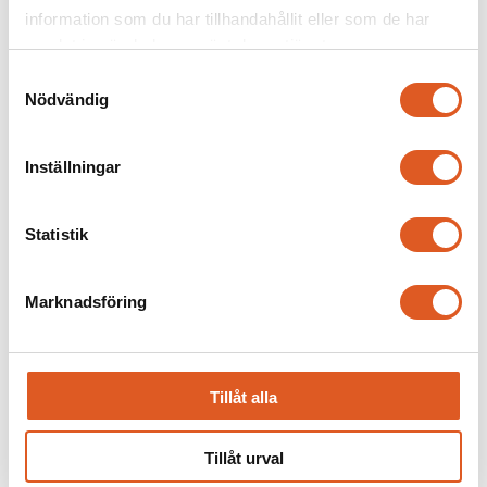
information som du har tillhandahållit eller som de har
samlat in när du har använt deras tjänster.
Jessica Andersson
Samtyckesval
Nödvändig
Utbildningsrådgivare
Göteborg
Inställningar
070-854 84 85
jessica.andersson@newton.se
Statistik
Kontakt
Marknadsföring
Tillåt alla
Tillåt urval