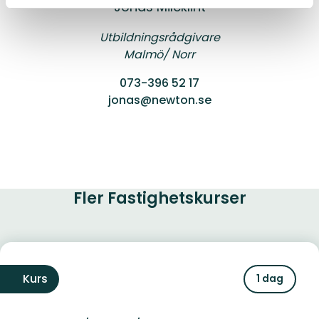
Jonas Mileklint
Utbildningsrådgivare
Malmö/ Norr
073-396 52 17
jonas@newton.se
Fler Fastighetskurser
Kurs
1 dag