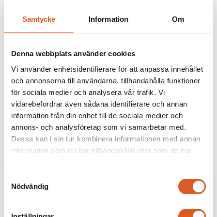
Föregående
Nästa
Samtycke
Information
Om
Liknande
Denna webbplats använder cookies
Vi använder enhetsidentifierare för att anpassa innehållet
och annonserna till användarna, tillhandahålla funktioner
för sociala medier och analysera vår trafik. Vi
vidarebefordrar även sådana identifierare och annan
information från din enhet till de sociala medier och
annons- och analysföretag som vi samarbetar med.
Dessa kan i sin tur kombinera informationen med annan
information som du har tillhandahållit eller som de har
samlat in när du har använt deras tjänster.
Samtyckesval
Nödvändig
Effektiv ekonomisk styrning för
Inställningar