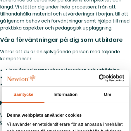
längd. Vi stöttar dig under hela processen: från att
tillhandahålla material och utvärderingar i början, till att
gå igenom behov och förväntningar samt hjälpa till med
praktiska aspekter och pedagogisk uppläggning.
Våra förväntningar på dig som utbildare
Vi tror att du är en självgående person med följande
kompetenser:
Flera års relevant yrkeserfarenhet och utbildning.
En vilja att lära ut och vara pedagogisk.
En god förmåga att uttrycka dig både muntligt och
skriftligt.
Samtycke
Information
Om
Meriterande erfarenhet
Vi ser gärna att du har undervisningserfarenhet från
Denna webbplats använder cookies
gymnasium, YH eller företag inom ämnesområdet.
Vi använder enhetsidentifierare för att anpassa innehållet