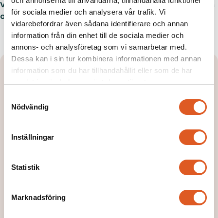
och annonserna till användarna, tillhandahålla funktioner
Välkommen att lära ut och få människor att växa hos
för sociala medier och analysera vår trafik. Vi
oss på Newton!
vidarebefordrar även sådana identifierare och annan
information från din enhet till de sociala medier och
annons- och analysföretag som vi samarbetar med.
Dessa kan i sin tur kombinera informationen med annan
information som du har tillhandahållit eller som de har
samlat in när du har använt deras tjänster.
Kontakta oss för att ta nästa
Samtyckesval
steg
Nödvändig
Vi ser fram emot att höra från dig och diskutera
hur du kan bidra som utbildare. Välj det område
Inställningar
du brinner för och vill dela din kunskap inom. Din
erfarenhet och engagemang kan göra en stor
Statistik
skillnad för våra studenter och deltagare.
Marknadsföring
Kontakta oss