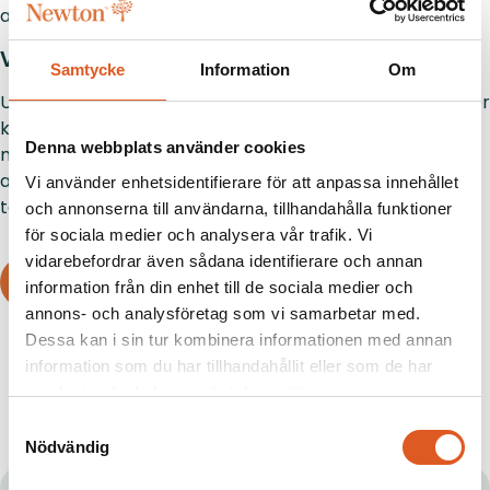
arbetsplats i synnerhet.
Vad ska LIA-perioden innehålla?
Samtycke
Information
Om
Under LIA ska studenten arbeta med relevanta uppgifter
kopplade till sin utbildning. Med handledning får de
Denna webbplats använder cookies
möjlighet att utveckla sin kompetens, bygga
arbetslivserfarenhet och bidra med ny energi till ert
Vi använder enhetsidentifierare för att anpassa innehållet
team.
och annonserna till användarna, tillhandahålla funktioner
för sociala medier och analysera vår trafik. Vi
vidarebefordrar även sådana identifierare och annan
Läs mer om handledarens roll & uppgifter
information från din enhet till de sociala medier och
annons- och analysföretag som vi samarbetar med.
Dessa kan i sin tur kombinera informationen med annan
information som du har tillhandahållit eller som de har
samlat in när du har använt deras tjänster.
Samtyckesval
Nödvändig