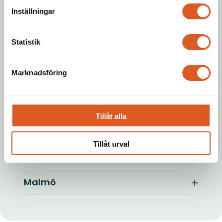
Inställningar
LIA perioder hos Newton
Statistik
Här ser du aktuella LIA-perioder
för Newtons Yh-utbildningar.
Marknadsföring
Klicka på pluset (+) för att se hela
listan.
Tillåt alla
Stockholm
Tillåt urval
Göteborg
Malmö