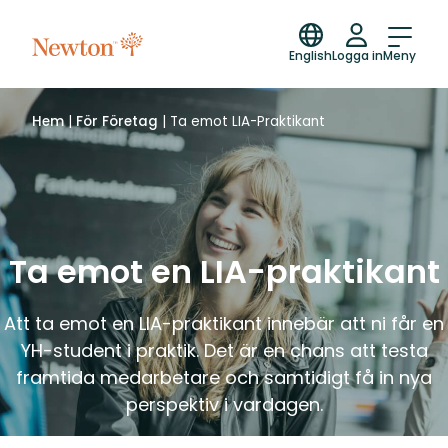
English
Logga in
Meny
Hem
|
För Företag
|
Ta emot LIA-Praktikant
Ta emot en LIA-praktikant
Att ta emot en LIA-praktikant innebär att ni får en
YH-student i praktik. Det är en chans att testa
framtida medarbetare och samtidigt få in nya
perspektiv i vardagen.