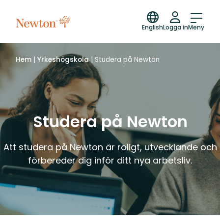
English
Logga in
Meny
Hem
|
Yrkeshögskola
|
Studera på Newton
Studera på Newton
Att studera på Newton är roligt, utvecklande och
förbereder dig inför ditt nya arbetsliv.