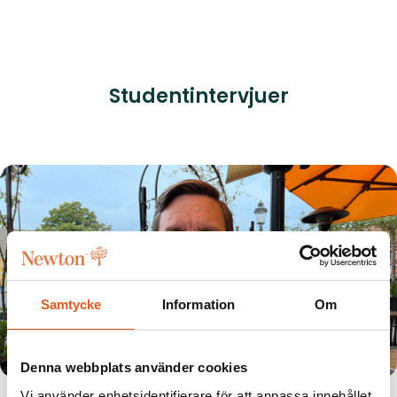
Studentintervjuer
Samtycke
Information
Om
Denna webbplats använder cookies
Efter 25 år i arbetslivet var det dags igen
Vi använder enhetsidentifierare för att anpassa innehållet