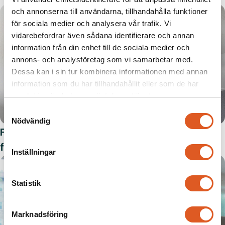
och annonserna till användarna, tillhandahålla funktioner
för sociala medier och analysera vår trafik. Vi
vidarebefordrar även sådana identifierare och annan
information från din enhet till de sociala medier och
annons- och analysföretag som vi samarbetar med.
Dessa kan i sin tur kombinera informationen med annan
information som du har tillhandahållit eller som de har
samlat in när du har använt deras tjänster.
Samtyckesval
Nödvändig
Från lägenhetsrenovering till
fastighetsförvaltare
Inställningar
Statistik
Marknadsföring