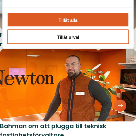
Tillåt alla
För Tianyu handlar systemutveckling om
Tillåt urval
mer än kod
Bahman om att plugga till teknisk
fastighetsförvaltare