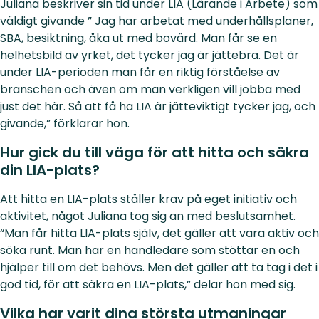
Juliana beskriver sin tid under LIA (Lärande i Arbete) som
väldigt givande ” Jag har arbetat med underhållsplaner,
SBA, besiktning, åka ut med bovärd. Man får se en
helhetsbild av yrket, det tycker jag är jättebra. Det är
under LIA-perioden man får en riktig förståelse av
branschen och även om man verkligen vill jobba med
just det här. Så att få ha LIA är jätteviktigt tycker jag, och
givande,” förklarar hon.
Hur gick du till väga för att hitta och säkra
din LIA-plats?
Att hitta en LIA-plats ställer krav på eget initiativ och
aktivitet, något Juliana tog sig an med beslutsamhet.
“Man får hitta LIA-plats själv, det gäller att vara aktiv och
söka runt. Man har en handledare som stöttar en och
hjälper till om det behövs. Men det gäller att ta tag i det i
god tid, för att säkra en LIA-plats,” delar hon med sig.
Vilka har varit dina största utmaningar