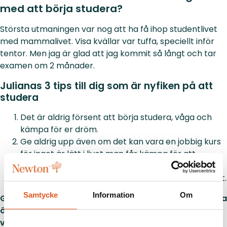
med att börja studera?
Största utmaningen var nog att ha få ihop studentlivet
med mammalivet. Visa kvällar var tuffa, speciellt inför
tentor. Men jag är glad att jag kommit så långt och tar
examen om 2 månader.
Julianas 3 tips till dig som är nyfiken på att
studera
Det är aldrig försent att börja studera, våga och
kämpa för er dröm.
Ge aldrig upp även om det kan vara en jobbig kurs
för inget är lätt i livet man får kämpa för att
komma ditt man vill.
Nätverka och delta i mässor så mycket som möjligt.
Samtycke
Information
Om
Genom att våga följa sin passion har Juliana inte bara
öppnat nya dörrar för sig själv utan också visat
vägen för andra som drömmer om att göra