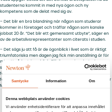
studenterna kommit in med nya ögon och ny
kompetens som de delat med sig av.
– Det blir en bra blandning när någon som studerar
kommer in i företaget och träffar någon som kanske
jobbat 20 år. ”Det blir ett gemensamt utbyte”, säger en
av de arbetslivsrepresentanter som citerats i studien.
– Det sägs ju att få är de ögonblick i livet som är riktigt
triumfatoriska men dagen jag fick min anställning är för
mig ett sådant ögonblick. Till dig som är arbetsgivare
som tvekar att ta emot en praktikant, eller du som
fortfarande tvekar om YH-utbildning för ett jobb i
fastighetsbranschen – ta chansen, den är du värd, säger
Samtycke
Information
Om
Martin.
Denna webbplats använder cookies
Vi använder enhetsidentifierare för att anpassa innehållet