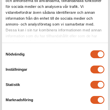
och annonserna till användarna, tillhandahålla funktioner
för sociala medier och analysera vår trafik. Vi
LinkedIn
Facebook
Twitter
vidarebefordrar även sådana identifierare och annan
Dela artikeln
information från din enhet till de sociala medier och
annons- och analysföretag som vi samarbetar med.
Dessa kan i sin tur kombinera informationen med annan
information som du har tillhandahållit eller som de har
samlat in när du har använt deras tjänster.
Föregående
Nästa
Samtyckesval
Liknande
Nödvändig
Inställningar
Statistik
Marknadsföring