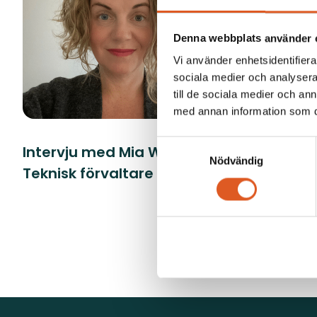
Denna webbplats använder 
Vi använder enhetsidentifierar
sociala medier och analysera 
till de sociala medier och a
med annan information som du 
Samtyckesval
Intervju med Mia Wahlgren -
Från idrott
Nödvändig
Teknisk förvaltare
fastighets