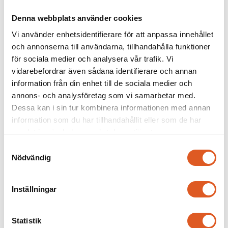
Denna webbplats använder cookies
Vi använder enhetsidentifierare för att anpassa innehållet
och annonserna till användarna, tillhandahålla funktioner
för sociala medier och analysera vår trafik. Vi
vidarebefordrar även sådana identifierare och annan
information från din enhet till de sociala medier och
annons- och analysföretag som vi samarbetar med.
Dessa kan i sin tur kombinera informationen med annan
information som du har tillhandahållit eller som de har
samlat in när du har använt deras tjänster.
Samtyckesval
AB 25 och ABPU 25 – vad händer nu?
Nödvändig
Inställningar
Statistik