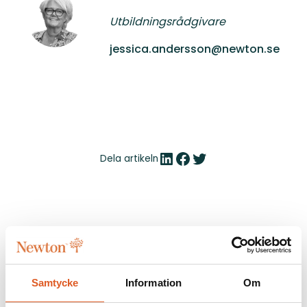
Utbildningsrådgivare
jessica.andersson@newton.se
LinkedIn
Facebook
Twitter
Dela artikeln
Föregående
Nästa
Liknande
Samtycke
Information
Om