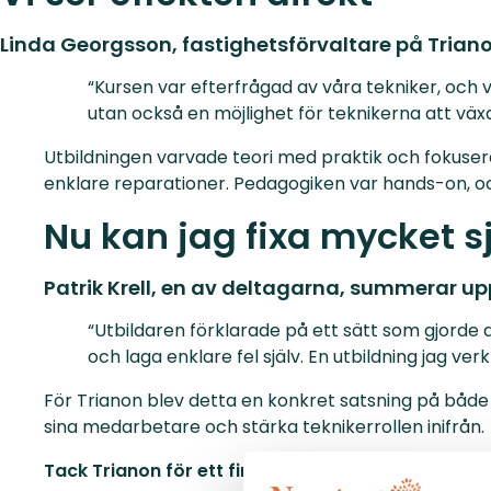
Linda Georgsson, fastighetsförvaltare på Trianon,
“Kursen var efterfrågad av våra tekniker, och vi
utan också en möjlighet för teknikerna att växa i
Utbildningen varvade teori med praktik och fokusera
enklare reparationer. Pedagogiken var hands-on, o
Nu kan jag fixa mycket s
Patrik Krell, en av deltagarna, summerar up
“Utbildaren förklarade på ett sätt som gjorde a
och laga enklare fel själv. En utbildning jag v
För Trianon blev detta en konkret satsning på båd
sina medarbetare och stärka teknikerrollen inifrån.
Tack Trianon för ett fint samarbete och för att ni