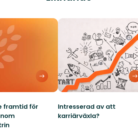
framtid för
Intresserad av att
 inom
karriärväxla?
rin