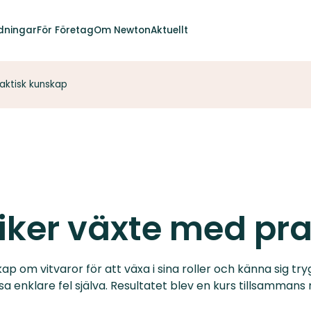
dningar
För Företag
Om Newton
Aktuellt
aktisk kunskap
iker växte med pr
 om vitvaror för att växa i sina roller och känna sig tryg
ösa enklare fel själva. Resultatet blev en kurs tillsamman