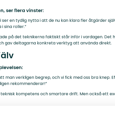
 ser flera vinster:
 ser en tydlig nytta i att de nu kan klara fler åtgärder sj
 sina roller.”
de på det teknikerna faktiskt står inför i vardagen. Det
ch gav deltagarna konkreta verktyg att använda direkt.
jälv
plevelsen:
tt man verkligen begrep, och vi fick med oss bra knep. Ef
erkligen rekommenderar!”
e teknisk kompetens och smartare drift. Men också ett
 delar med er av ert arbetssätt.