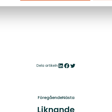
ar just er verksamhet – oavsett om det gäller teknisk fördj
LinkedIn
Facebook
Twitter
Dela artikeln
Föregående
Nästa
Liknande