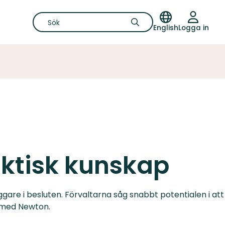
English
Logga in
aktisk kunskap
gare i besluten. Förvaltarna såg snabbt potentialen i att
s med Newton.