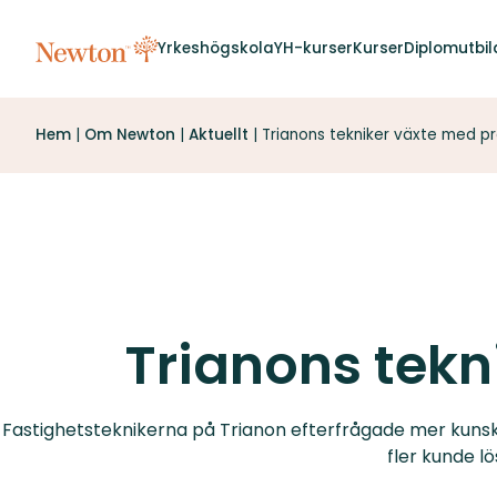
Yrkeshögskola
YH-kurser
Kurser
Diplomutbil
Hem
|
Om Newton
|
Aktuellt
|
Trianons tekniker växte med pr
Trianons tekn
Fastighetsteknikerna på Trianon efterfrågade mer kunskap
fler kunde l