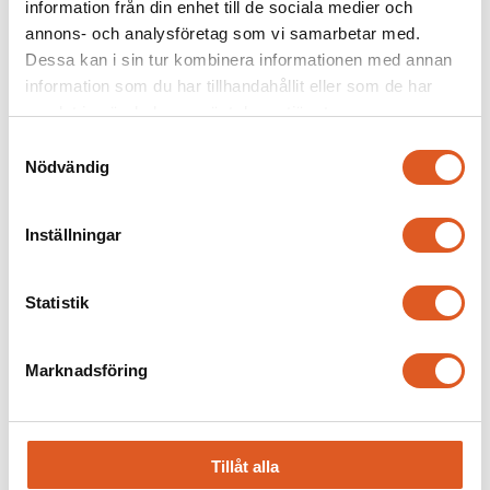
information från din enhet till de sociala medier och
Föregående
Nästa
annons- och analysföretag som vi samarbetar med.
Liknande
Dessa kan i sin tur kombinera informationen med annan
information som du har tillhandahållit eller som de har
samlat in när du har använt deras tjänster.
Samtyckesval
Nödvändig
Inställningar
Statistik
Marknadsföring
LIA – Sveriges mest
Tillåt alla
kostnadseffektiva rekryteringsform